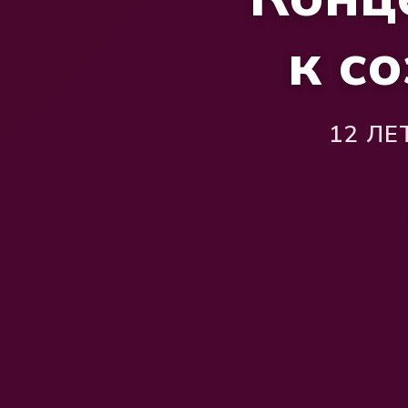
к с
12 Л