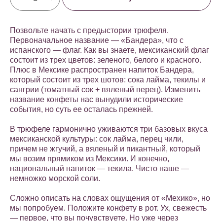
Позвольте начать с предыстории трюфеля.
Первоначальное название — «Бандера», что с
испанского — флаг. Как вы знаете, мексиканский флаг
состоит из трех цветов: зеленого, белого и красного.
Плюс в Мексике распространен напиток Бандера,
который состоит из трех шотов: сока лайма, текилы и
сангрии (томатный сок + вяленый перец). Изменить
название конфеты нас вынудили исторические
события, но суть ее осталась прежней.
В трюфеле гармонично уживаются три базовых вкуса
мексиканской культуры: сок лайма, перец чили,
причем не жгучий, а вяленый и пикантный, который
мы возим прямиком из Мексики. И конечно,
национальный напиток — текила. Чисто наше —
немножко морской соли.
Сложно описать на словах ощущения от «Мехико», но
мы попробуем. Положите конфету в рот. Ух, свежесть
— первое, что вы почувствуете. Но уже через