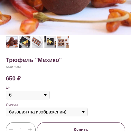
Трюфель "Мехико"
SKU:
К003
650
₽
Шт.
Упаковка
Купить