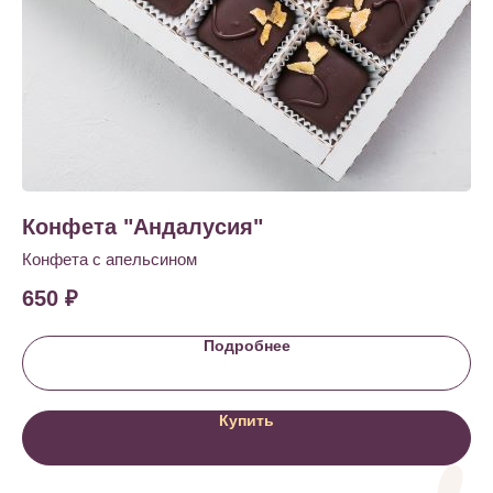
Конфета "Андалусия"
Н
Конфета с апельсином
4 
650
₽
1 
Подробнее
Купить