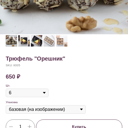
Трюфель "Орешник"
SKU:
К005
650
₽
Шт.
Упаковка
Купить