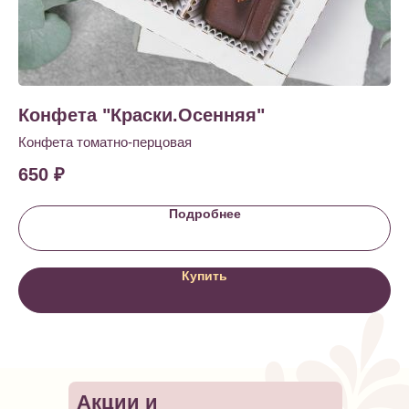
Конфета "Краски.Осенняя"
К
той
Конфета томатно-перцовая
Ко
650
₽
6
Подробнее
Купить
Акции и