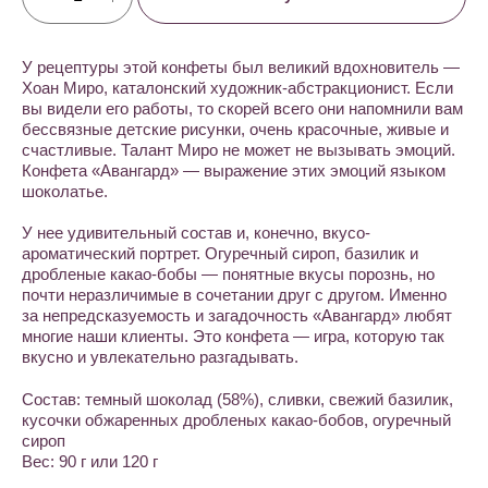
У рецептуры этой конфеты был великий вдохновитель —
Хоан Миро, каталонский художник-абстракционист. Если
вы видели его работы, то скорей всего они напомнили вам
бессвязные детские рисунки, очень красочные, живые и
счастливые. Талант Миро не может не вызывать эмоций.
Конфета «Авангард» — выражение этих эмоций языком
шоколатье.
У нее удивительный состав и, конечно, вкусо-
ароматический портрет. Огуречный сироп, базилик и
дробленые какао-бобы — понятные вкусы порознь, но
почти неразличимые в сочетании друг с другом. Именно
за непредсказуемость и загадочность «Авангард» любят
многие наши клиенты. Это конфета — игра, которую так
вкусно и увлекательно разгадывать.
Состав: темный шоколад (58%), сливки, свежий базилик,
кусочки обжаренных дробленых какао-бобов, огуречный
сироп
Вес: 90 г или 120 г