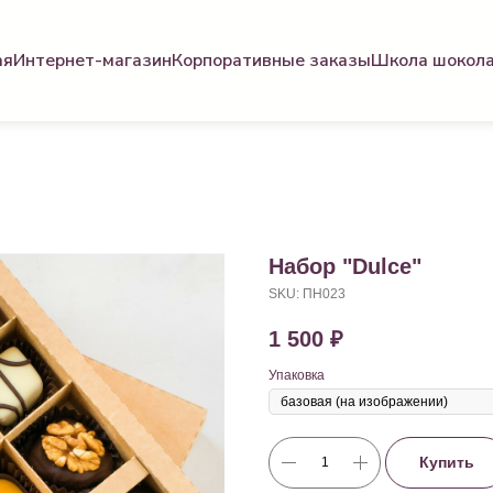
ая
Интернет-магазин
Корпоративные заказы
Школа шокол
Набор "Dulce"
SKU:
ПН023
1 500
₽
Упаковка
Купить