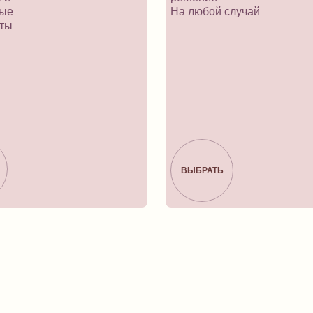
ные
На любой случай
нты
ВЫБРАТЬ