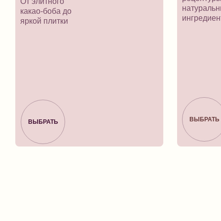
От элитного
натураль
какао-боба до
ингредие
яркой плитки
ВЫБРАТЬ
ВЫБРАТЬ