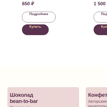
650
₽
1 500
Подробнее
По
Купить
Куп
Шоколад
Конфе
bean-to-bar
Авторские
рецептуры