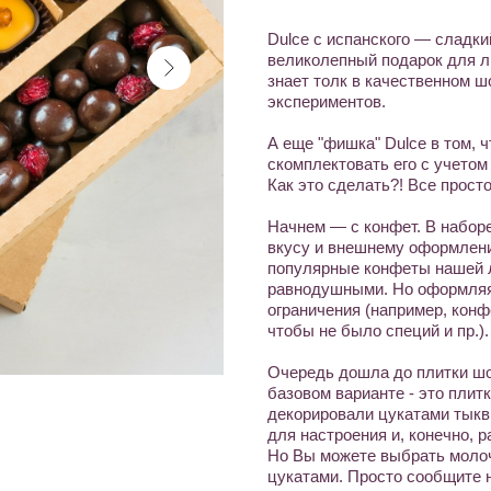
Dulce с испанского — сладк
великолепный подарок для л
знает толк в качественном ш
экспериментов.
А еще "фишка" Dulce в том, 
скомплектовать его с учетом
Как это сделать?! Все просто
Начнем — с конфет. В набор
вкусу и внешнему оформлени
популярные конфеты нашей л
равнодушными. Но оформляя 
ограничения (например, конф
чтобы не было специй и пр.).
Очередь дошла до плитки шо
базовом варианте - это плит
декорировали цукатами тыкв
для настроения и, конечно, 
Но Вы можете выбрать молоч
цукатами. Просто сообщите 