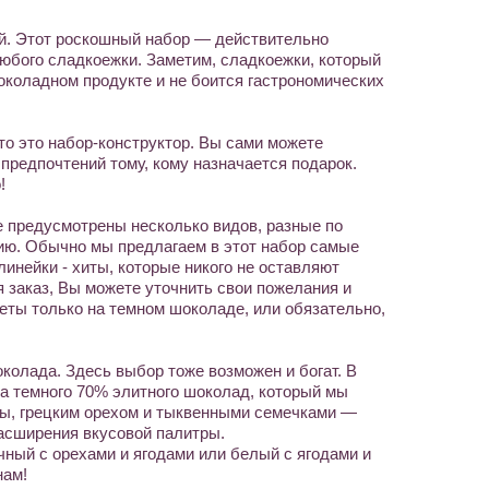
ий. Этот роскошный набор — действительно
юбого сладкоежки. Заметим, сладкоежки, который
околадном продукте и не боится гастрономических
что это набор-конструктор. Вы сами можете
 предпочтений тому, кому назначается подарок.
!
е предусмотрены несколько видов, разные по
ю. Обычно мы предлагаем в этот набор самые
инейки - хиты, которые никого не оставляют
заказ, Вы можете уточнить свои пожелания и
еты только на темном шоколаде, или обязательно,
колада. Здесь выбор тоже возможен и богат. В
ка темного 70% элитного шоколад, который мы
ы, грецким орехом и тыквенными семечками —
расширения вкусовой палитры.
ный с орехами и ягодами или белый с ягодами и
нам!