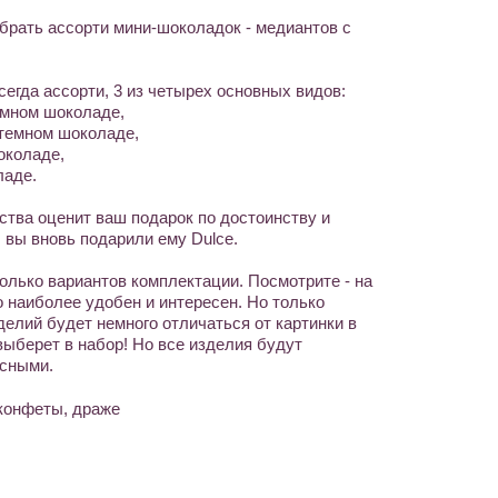
брать ассорти мини-шоколадок - медиантов с
сегда ассорти, 3 из четырех основных видов:
емном шоколаде,
темном шоколаде,
околаде,
ладе.
ства оценит ваш подарок по достоинству и
 вы вновь подарили ему Dulce.
лько вариантов комплектации. Посмотрите - на
то наиболее удобен и интересен. Но только
делий будет немного отличаться от картинки в
 выберет в набор! Но все изделия будут
усными.
 конфеты, драже