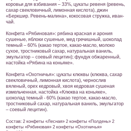
коровьи для взбивания – 33%, цукаты ревеня (ревень,
сахар свекловичный, лимонная кислота), джин
«Беркшир. Ревень-малина», кокосовая стружка, иван-
чай.
Конфета «Рябиновая»: рябина красная и арония
сушеные, яблоки сушеные, мед гречишный, шоколад
темный – 60% (какао тертое, какао-масло, молоко
сухое, тростниковый сахар, натуральная ваниль,
эмульгатор – соевый лецитин); фундук обжаренный,
настойка «Рябина на коньяке».
Конфета «Охотничья»: цукаты клюквы (клюква, сахар
свекловичный, лимонная кислота), чернослив
вяленый, орех кедровый, хвоя кедровая сушеная
измельченная, настойка «Клюква на коньяке»,
шоколад темный - 60% (какао тертое, какао-масло,
тростниковый сахар, натуральная ваниль, эмульгатор
– соевый лецитин).
Состав: 2 конфеты «Лесная» 2 конфеты «Полдень» 2
конфеты «Рябиновая» 2 конфеты «Охотничья»