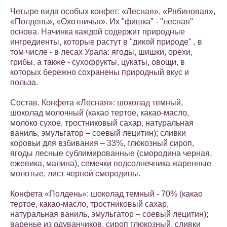
Четыре вида особых конфет: «Лесная», «Рябиновая»,
«Полдень», «Охотничья». Их "фишка" - "лесная"
основа. Начинка каждой содержит природные
ингредиенты, которые растут в "дикой природе" , в
том числе - в лесах Урала: ягоды, шишки, орехи,
грибы, а также - сухофрукты, цукаты, овощи, в
которых бережно сохранены природный вкус и
польза.
Состав. Конфета «Лесная»: шоколад темный,
шоколад молочный (какао тертое, какао-масло,
молоко сухое, тростниковый сахар, натуральная
ваниль, эмульгатор – соевый лецитин); сливки
коровьи для взбивания – 33%, глюкозный сироп,
ягоды лесные сублимированные (смородина черная,
ежевика, малина), семечки подсолнечника жаренные
молотые, лист черной смородины.
Конфета «Полдень»: шоколад темный - 70% (какао
тертое, какао-масло, тростниковый сахар,
натуральная ваниль, эмульгатор – соевый лецитин);
варенье из одуванчиков, сироп глюкозный, сливки