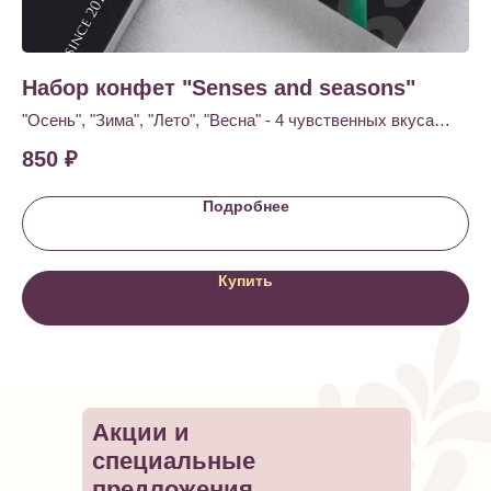
Набор конфет "Senses and seasons"
Ш
"Осень", "Зима", "Лето", "Весна" - 4 чувственных вкуса
Шо
собранных в одном подарке.
850
₽
4
Подробнее
Купить
Акции и
специальные
предложения